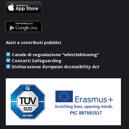
in
in
in
new
new
new
window
window
window
Aiuti e contributi pubblici
Canale di segnalazione "whistleblowing"
Contatti Safeguarding
Dichiarazione
European Accessibility Act