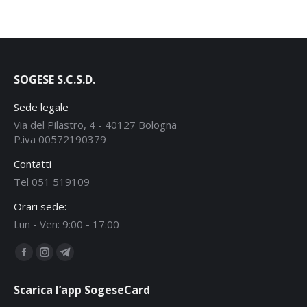
SOGESE S.C.S.D.
Sede legale
Via del Pilastro, 4 - 40127 Bologna
P.iva 00572190379
Contatti
Tel 051 519109
Orari sede:
Lun - Ven: 9:00 - 17:00
Ci puoi trovare su:
Facebook
Instagram
Telegram
page
page
page
Scarica l’app SogeseCard
opens
opens
opens