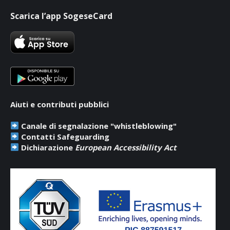
page
page
page
Scarica l’app SogeseCard
opens
opens
opens
in
in
in
new
new
new
window
window
window
Aiuti e contributi pubblici
Canale di segnalazione "whistleblowing"
Contatti Safeguarding
Dichiarazione
European Accessibility Act