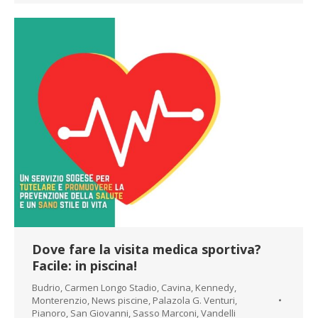
Dove fare la visita medica sportiva?
Facile: in piscina!
Budrio
,
Carmen Longo Stadio
,
Cavina
,
Kennedy
,
Monterenzio
,
News piscine
,
Palazola G. Venturi
,
Pianoro
,
San Giovanni
,
Sasso Marconi
,
Vandelli