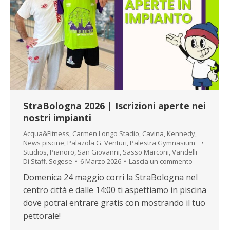
StraBologna 2026 | Iscrizioni aperte nei
nostri impianti
Acqua&Fitness
,
Carmen Longo Stadio
,
Cavina
,
Kennedy
,
News piscine
,
Palazola G. Venturi
,
Palestra Gymnasium
Studios
,
Pianoro
,
San Giovanni
,
Sasso Marconi
,
Vandelli
Di
Staff. Sogese
6 Marzo 2026
Lascia un commento
Domenica 24 maggio corri la StraBologna nel
centro città e dalle 14:00 ti aspettiamo in piscina
dove potrai entrare gratis con mostrando il tuo
pettorale!