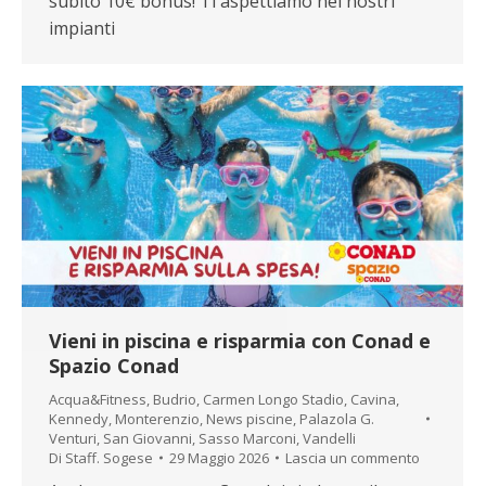
subito 10€ bonus! Ti aspettiamo nei nostri
impianti
Vieni in piscina e risparmia con Conad e
Spazio Conad
Acqua&Fitness
,
Budrio
,
Carmen Longo Stadio
,
Cavina
,
Kennedy
,
Monterenzio
,
News piscine
,
Palazola G.
Venturi
,
San Giovanni
,
Sasso Marconi
,
Vandelli
Di
Staff. Sogese
29 Maggio 2026
Lascia un commento