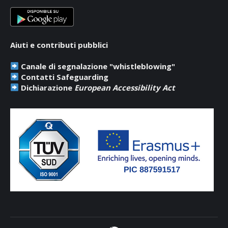
window
window
window
Aiuti e contributi pubblici
Canale di segnalazione "whistleblowing"
Contatti Safeguarding
Dichiarazione
European Accessibility Act