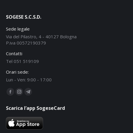
SOGESE S.C.S.D.
Sede legale
Via del Pilastro, 4 - 40127 Bologna
P.iva 00572190379
Contatti
Tel 051 519109
Orari sede:
Lun - Ven: 9:00 - 17:00
Ci puoi trovare su:
Facebook
Instagram
Telegram
page
page
page
Scarica l’app SogeseCard
opens
opens
opens
in
in
in
new
new
new