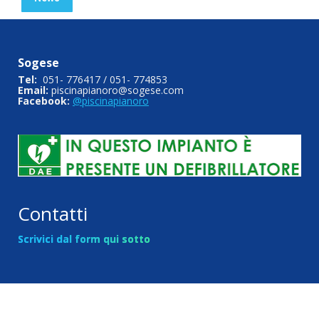
Sogese
Tel:
051- 776417 / 051- 774853
Email:
piscinapianoro@sogese.com
Facebook:
@piscinapianoro
Contatti
Scrivici dal form qui sotto