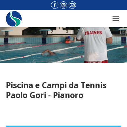
Facebook
Instagram
Mail
page
page
page
opens
opens
opens
in
in
in
new
new
new
window
window
window
Piscina e Campi da Tennis
Paolo Gori - Pianoro