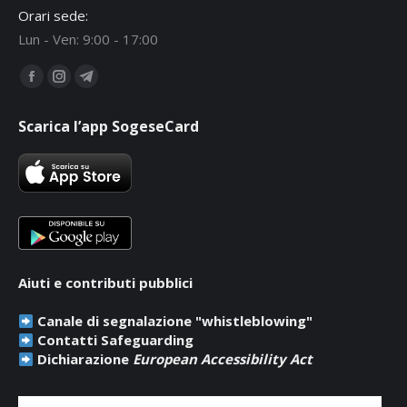
Orari sede:
Lun - Ven: 9:00 - 17:00
Ci puoi trovare su:
Facebook
Instagram
Telegram
page
page
page
Scarica l’app SogeseCard
opens
opens
opens
in
in
in
new
new
new
window
window
window
Aiuti e contributi pubblici
Canale di segnalazione "whistleblowing"
Contatti Safeguarding
Dichiarazione
European Accessibility Act