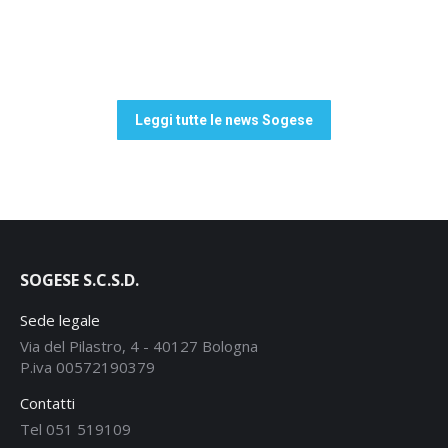
Leggi tutte le news Sogese
SOGESE S.C.S.D.
Sede legale
Via del Pilastro, 4 - 40127 Bologna
P.iva 00572190379
Contatti
Tel 051 519109