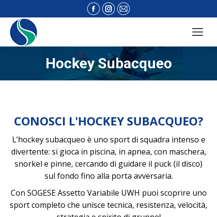
Facebook
Instagram
Mail
page
page
page
opens
opens
opens
in
in
in
new
new
new
Hockey Subacqueo
window
window
window
CONOSCI L'HOCKEY SUBACQUEO?
L’hockey subacqueo è uno sport di squadra intenso e
divertente: si gioca in piscina, in apnea, con maschera,
snorkel e pinne, cercando di guidare il puck (il disco)
sul fondo fino alla porta avversaria.
Con SOGESE Assetto Variabile UWH puoi scoprire uno
sport completo che unisce tecnica, resistenza, velocità,