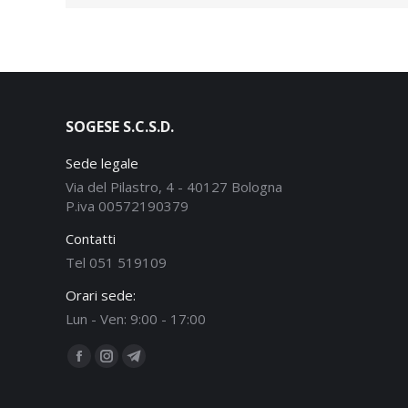
SOGESE S.C.S.D.
Sede legale
Via del Pilastro, 4 - 40127 Bologna
P.iva 00572190379
Contatti
Tel 051 519109
Orari sede:
Lun - Ven: 9:00 - 17:00
Ci puoi trovare su:
Facebook
Instagram
Telegram
page
page
page