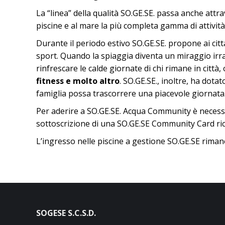
La “linea” della qualità SO.GE.SE. passa anche attr
piscine e al mare la più completa gamma di attivi
Durante il periodo estivo SO.GE.SE. propone ai cittad
sport. Quando la spiaggia diventa un miraggio irra
rinfrescare le calde giornate di chi rimane in città
fitness e molto altro
. SO.GE.SE., inoltre, ha dotat
famiglia possa trascorrere una piacevole giornata
Per aderire a SO.GE.SE. Acqua Community è necessar
sottoscrizione di una SO.GE.SE Community Card rica
L’ingresso nelle piscine a gestione SO.GE.SE riman
SOGESE S.C.S.D.