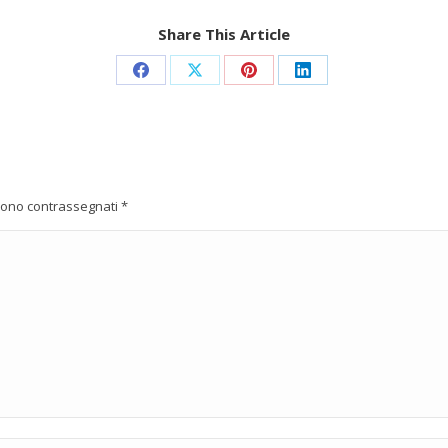
Share This Article
Condividi
Condividi
Condividi
Condividi
su
su
su
su
Facebook
X
Pinterest
LinkedIn
i sono contrassegnati
*