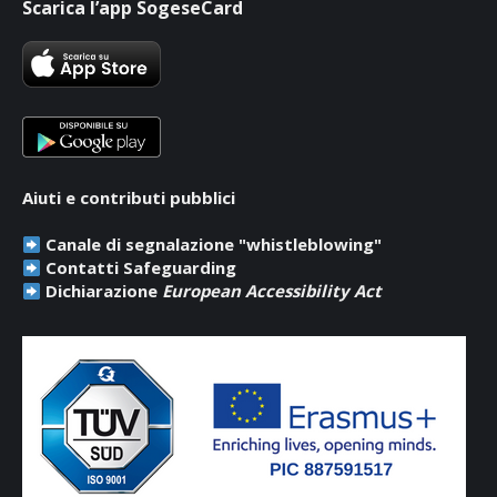
Scarica l’app SogeseCard
opens
opens
opens
in
in
in
new
new
new
window
window
window
Aiuti e contributi pubblici
Canale di segnalazione "whistleblowing"
Contatti Safeguarding
Dichiarazione
European Accessibility Act