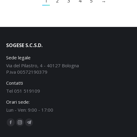
1
2
3
4
5
→
SOGESE S.C.S.D.
Sede legale
Via del Pilastro, 4 - 40127 Bologna
P.iva 00572190379
Contatti
Tel 051 519109
Orari sede:
Lun - Ven: 9:00 - 17:00
Ci puoi trovare su:
Facebook
Instagram
Telegram
page
page
page