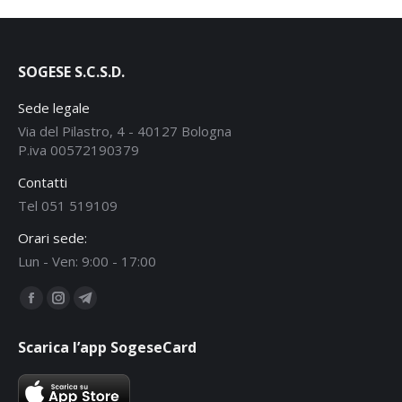
SOGESE S.C.S.D.
Sede legale
Via del Pilastro, 4 - 40127 Bologna
P.iva 00572190379
Contatti
Tel 051 519109
Orari sede:
Lun - Ven: 9:00 - 17:00
Ci puoi trovare su:
Facebook
Instagram
Telegram
page
page
page
Scarica l’app SogeseCard
opens
opens
opens
in
in
in
new
new
new