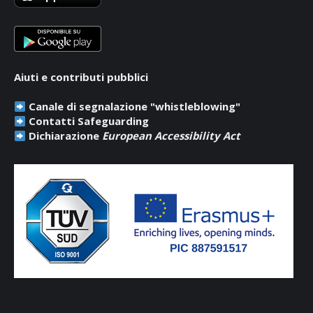
window
window
window
Aiuti e contributi pubblici
Canale di segnalazione "whistleblowing"
Contatti Safeguarding
Dichiarazione
European Accessibility Act