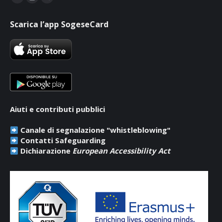
Facebook
Instagram
Telegram
page
page
page
Scarica l’app SogeseCard
opens
opens
opens
in
in
in
new
new
new
window
window
window
Aiuti e contributi pubblici
Canale di segnalazione "whistleblowing"
Contatti Safeguarding
Dichiarazione
European Accessibility Act