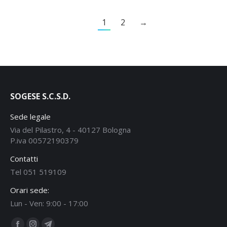
1
2
→
SOGESE S.C.S.D.
Sede legale
Via del Pilastro, 4 - 40127 Bologna
P.iva 00572190379
Contatti
Tel 051 519109
Orari sede:
Lun - Ven: 9:00 - 17:00
Ci puoi trovare su: