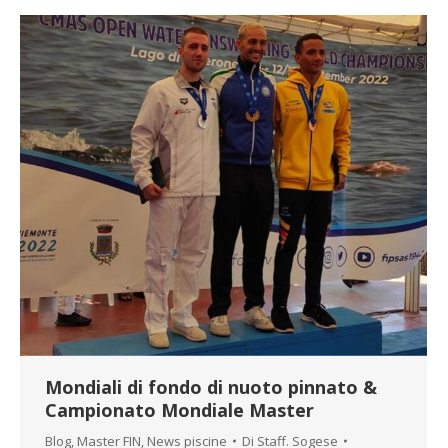
Mondiali di fondo di nuoto pinnato &
Campionato Mondiale Master
Blog
,
Master FIN
,
News piscine
Di
Staff. Sogese