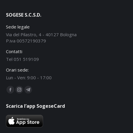
SOGESE S.C.S.D.
Sede legale
Via del Pilastro, 4 - 40127 Bologna
P.iva 00572190379
Contatti
Tel 051 519109
Orari sede:
Lun - Ven: 9:00 - 17:00
Ci puoi trovare su:
Facebook
Instagram
Telegram
page
page
page
Scarica l’app SogeseCard
opens
opens
opens
in
in
in
new
new
new
window
window
window