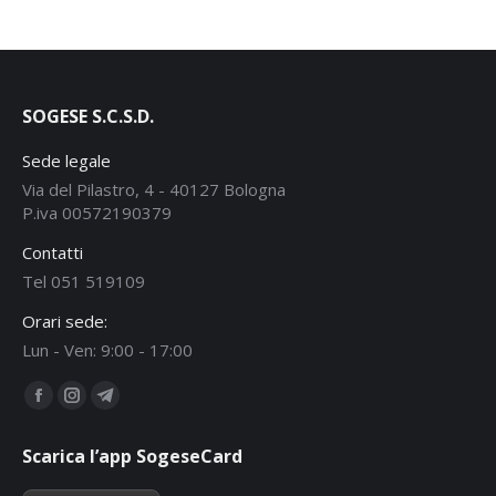
SOGESE S.C.S.D.
Sede legale
Via del Pilastro, 4 - 40127 Bologna
P.iva 00572190379
Contatti
Tel 051 519109
Orari sede:
Lun - Ven: 9:00 - 17:00
Ci puoi trovare su:
Facebook
Instagram
Telegram
page
page
page
Scarica l’app SogeseCard
opens
opens
opens
in
in
in