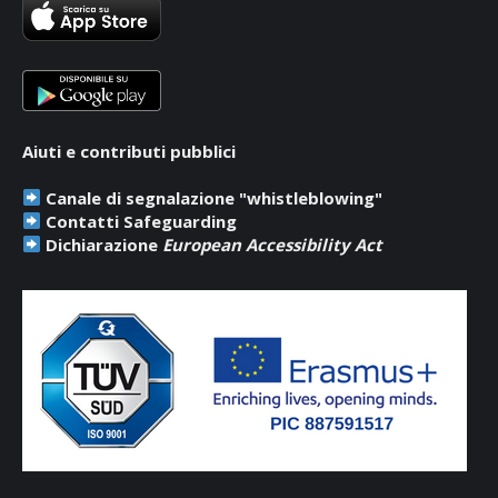
new
new
new
window
window
window
Aiuti e contributi pubblici
Canale di segnalazione "whistleblowing"
Contatti Safeguarding
Dichiarazione
European Accessibility Act