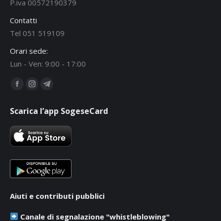
P.iva 00572190379
Contatti
Tel 051 519109
Orari sede:
Lun - Ven: 9:00 - 17:00
Ci puoi trovare su:
Facebook
Instagram
Telegram
page
page
page
Scarica l’app SogeseCard
opens
opens
opens
in
in
in
new
new
new
window
window
window
Aiuti e contributi pubblici
Canale di segnalazione "whistleblowing"