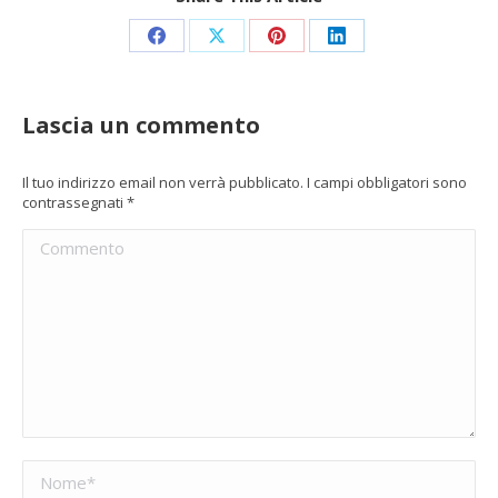
Condividi
Condividi
Condividi
Condividi
su
su
su
su
Facebook
X
Pinterest
LinkedIn
Lascia un commento
Il tuo indirizzo email non verrà pubblicato. I campi obbligatori sono
contrassegnati
*
Commento
Nome *