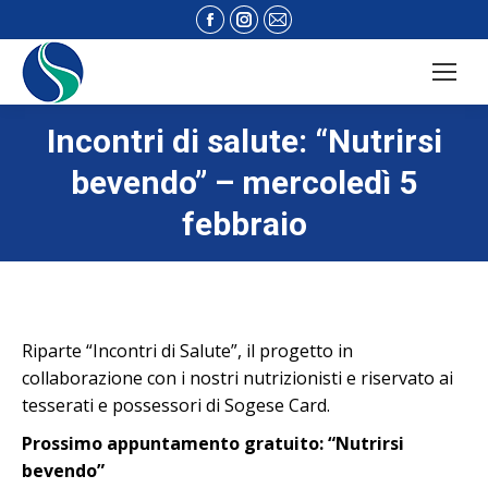
Facebook
Instagram
Mail
page
page
page
opens
opens
opens
in
in
in
new
new
new
Incontri di salute: “Nutrirsi
window
window
window
bevendo” – mercoledì 5
febbraio
Riparte “Incontri di Salute”, il progetto in
collaborazione con i nostri nutrizionisti e riservato ai
tesserati e possessori di Sogese Card.
Prossimo appuntamento gratuito: “Nutrirsi
bevendo”