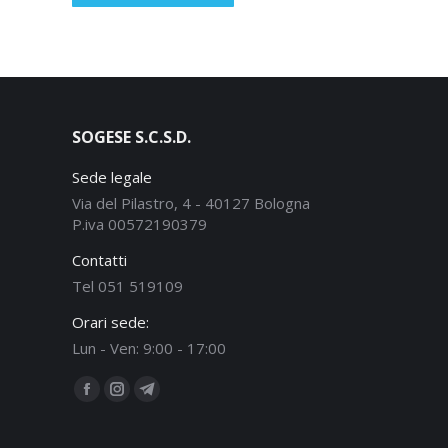
SOGESE S.C.S.D.
Sede legale
Via del Pilastro, 4 - 40127 Bologna
P.iva 00572190379
Contatti
Tel 051 519109
Orari sede:
Lun - Ven: 9:00 - 17:00
Ci puoi trovare su:
Facebook
Instagram
Telegram
page
page
page