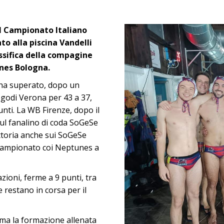
el Campionato Italiano
to alla piscina Vandelli
assifica della compagine
nes Bologna.
 ha superato, dopo un
godi Verona per 43 a 37,
unti. La WB Firenze, dopo il
sul fanalino di coda SoGeSe
ttoria anche sui SoGeSe
 campionato coi Neptunes a
zioni, ferme a 9 punti, tra
e restano in corsa per il
, ma la formazione allenata