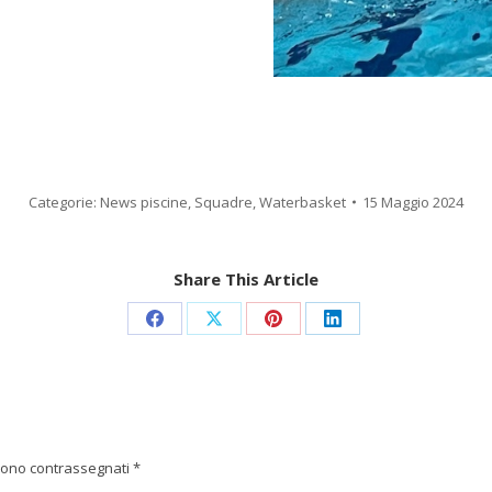
Categorie:
News piscine
,
Squadre
,
Waterbasket
15 Maggio 2024
Share This Article
Condividi
Condividi
Condividi
Condividi
su
su
su
su
Facebook
X
Pinterest
LinkedIn
i sono contrassegnati
*