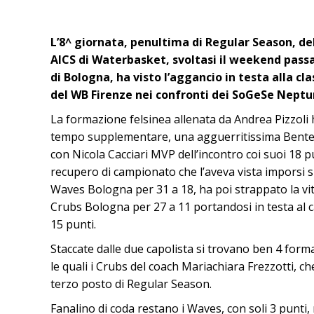
L’8^ giornata, penultima di Regular Season, d
AICS di Waterbasket, svoltasi il weekend passa
di Bologna, ha visto l’aggancio in testa alla cl
del WB Firenze nei confronti dei SoGeSe Neptu
La formazione felsinea allenata da Andrea Pizzoli
tempo supplementare, una agguerritissima Bente
con Nicola Cacciari MVP dell’incontro coi suoi 18 p
recupero di campionato che l’aveva vista imporsi 
Waves Bologna per 31 a 18, ha poi strappato la vi
Crubs Bologna per 27 a 11 portandosi in testa al
15 punti.
Staccate dalle due capolista si trovano ben 4 forma
le quali i Crubs del coach Mariachiara Frezzotti, ch
terzo posto di Regular Season.
Fanalino di coda restano i Waves, con soli 3 punti