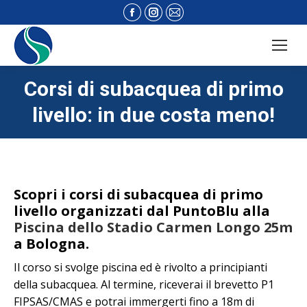
Facebook
Instagram
Mail
page
page
page
opens
opens
opens
in
in
in
new
new
new
Corsi di subacquea di primo
window
window
window
livello: in due costa meno!
Scopri i corsi di subacquea di primo
livello organizzati dal PuntoBlu alla
Piscina dello Stadio Carmen Longo 25m
a Bologna.
Il corso si svolge piscina ed è rivolto a principianti
della subacquea. Al termine, r
iceverai il brevetto P1
FIPSAS/CMAS e potrai
immergerti fino a 18m di