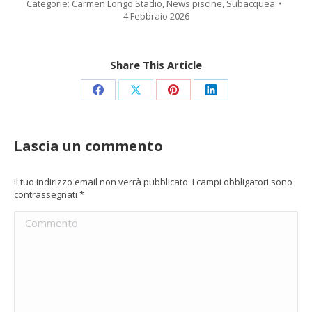
Categorie:
Carmen Longo Stadio
,
News piscine
,
Subacquea
4 Febbraio 2026
Share This Article
Condividi
Condividi
Condividi
Condividi
su
su
su
su
Facebook
X
Pinterest
LinkedIn
Lascia un commento
Il tuo indirizzo email non verrà pubblicato. I campi obbligatori sono
contrassegnati
*
Commento