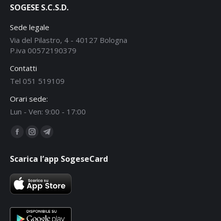
SOGESE S.C.S.D.
Sede legale
Via del Pilastro, 4 - 40127 Bologna
P.iva 00572190379
Contatti
Tel 051 519109
Orari sede:
Lun - Ven: 9:00 - 17:00
Ci puoi trovare su:
Facebook
Instagram
Telegram
page
page
page
Scarica l’app SogeseCard
opens
opens
opens
in
in
in
new
new
new
window
window
window