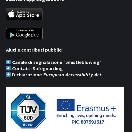
opens
opens
opens
in
in
in
new
new
new
window
window
window
Aiuti e contributi pubblici
Canale di segnalazione "whistleblowing"
Contatti Safeguarding
Dichiarazione
European Accessibility Act