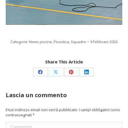
Categorie:
News piscine
,
Pesistica
,
Squadre
9 Febbraio 2026
Share This Article
Condividi
Condividi
Condividi
Condividi
su
su
su
su
Facebook
X
Pinterest
LinkedIn
Lascia un commento
Il tuo indirizzo email non verrà pubblicato. I campi obbligatori sono
contrassegnati
*
Commento