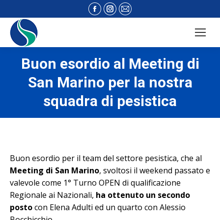
Facebook
Instagram
Mail
page
page
page
opens
opens
opens
in
in
in
new
new
new
Buon esordio al Meeting di
window
window
window
San Marino per la nostra
squadra di pesistica
Buon esordio per il team del settore pesistica, che al
Meeting di San Marino
, svoltosi il weekend passato e
valevole come 1° Turno OPEN di qualificazione
Regionale ai Nazionali,
ha ottenuto un secondo
posto
con Elena Adulti ed un quarto con Alessio
Bocchicchio.