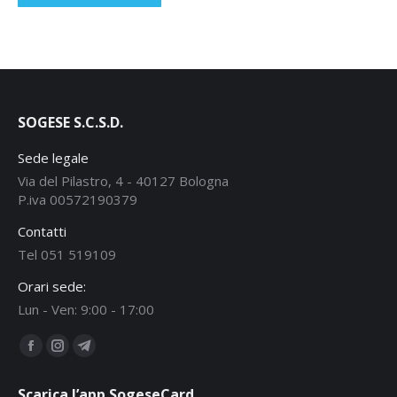
SOGESE S.C.S.D.
Sede legale
Via del Pilastro, 4 - 40127 Bologna
P.iva 00572190379
Contatti
Tel 051 519109
Orari sede:
Lun - Ven: 9:00 - 17:00
Ci puoi trovare su:
Facebook
Instagram
Telegram
page
page
page
Scarica l’app SogeseCard