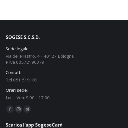
SOGESE S.C.S.D.
Sede legale
Via del Pilastro, 4 - 40127 Bologna
P.iva 00572190379
Contatti
Tel 051 519109
Orari sede:
Lun - Ven: 9:00 - 17:00
Ci puoi trovare su:
Facebook
Instagram
Telegram
page
page
page
Scarica l’app SogeseCard
opens
opens
opens