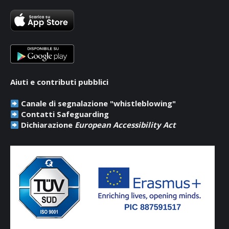
in
in
in
new
new
new
window
window
window
Aiuti e contributi pubblici
Canale di segnalazione "whistleblowing"
Contatti Safeguarding
Dichiarazione
European Accessibility Act