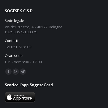
SOGESE S.C.S.D.
Sede legale
Via del Pilastro, 4 - 40127 Bologna
P.iva 00572190379
Contatti
Tel 051 519109
Orari sede:
Lun - Ven: 9:00 - 17:00
Ci puoi trovare su:
Facebook
Instagram
Telegram
page
page
page
Scarica l’app SogeseCard
opens
opens
opens
in
in
in
new
new
new
window
window
window