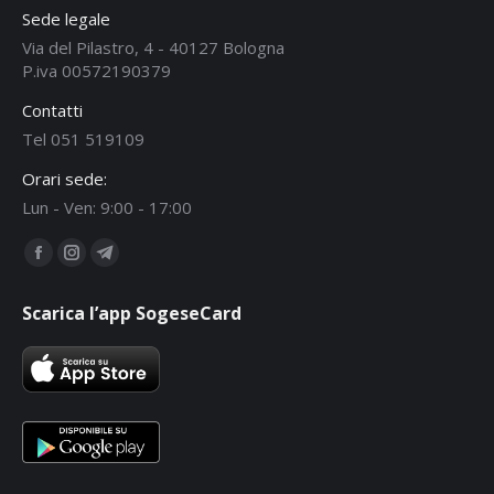
Sede legale
Via del Pilastro, 4 - 40127 Bologna
P.iva 00572190379
Contatti
Tel 051 519109
Orari sede:
Lun - Ven: 9:00 - 17:00
Ci puoi trovare su:
Facebook
Instagram
Telegram
page
page
page
Scarica l’app SogeseCard
opens
opens
opens
in
in
in
new
new
new
window
window
window