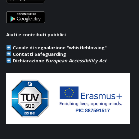
window
window
window
Aiuti e contributi pubblici
Canale di segnalazione "whistleblowing"
Contatti Safeguarding
Dichiarazione
European Accessibility Act