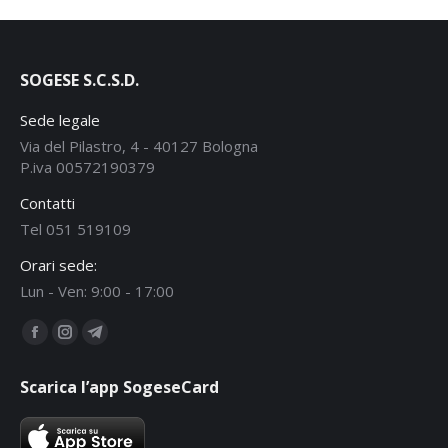
SOGESE S.C.S.D.
Sede legale
Via del Pilastro, 4 - 40127 Bologna
P.iva 00572190379
Contatti
Tel 051 519109
Orari sede:
Lun - Ven: 9:00 - 17:00
Ci puoi trovare su:
Facebook
Instagram
Telegram
page
page
page
Scarica l’app SogeseCard
opens
opens
opens
in
in
in
new
new
new