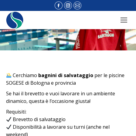
Facebook
Instagram
Mail
page
page
page
opens
opens
opens
in
in
in
new
new
new
window
window
window
Cerchiamo
bagnini di salvataggio
per le piscine
SOGESE
di Bologna e provincia
Se hai il brevetto e vuoi lavorare in un ambiente
dinamico, questa è l’occasione giusta!
Requisiti:
Brevetto di salvataggio
Disponibilità a lavorare su turni (anche nel
weekend)