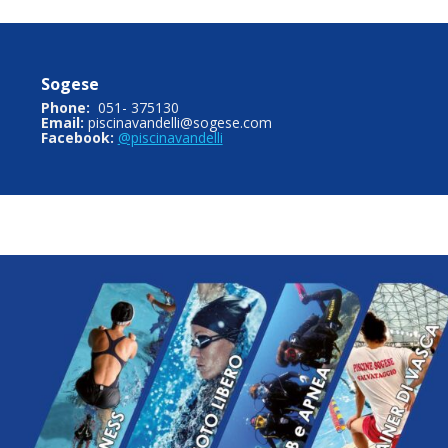
Sogese
Phone:
051- 375130
Email:
piscinavandelli@sogese.com
Facebook:
@piscinavandelli
Sogese Acqua Community
ività organizzate nelle nostre piscine: nuoto libero, fitness 
apnea, nuoto master e tanto altro
Scopri le nostre attività