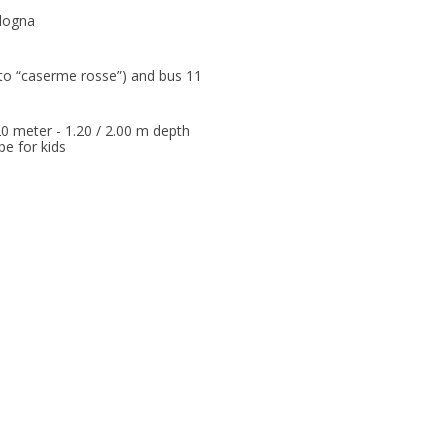
ologna
p to “caserme rosse”) and bus 11
20 meter - 1.20 / 2.00 m depth
pe for kids