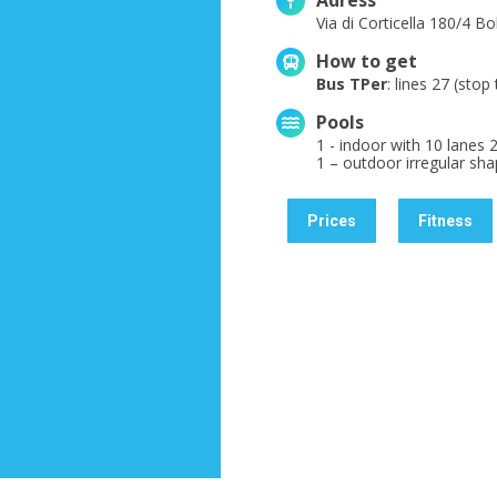
Adress
Via di Corticella 180/4 B
How to get
Bus TPer
: lines 27 (sto
Pools
1 - indoor with 10 lanes 
1 – outdoor irregular sha
Prices
Fitness