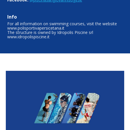
Info
For all information on swimming courses, visit the website
www.polisportivapersicetana.it
The structure is owned by Idropolis Piscine srl
www.idropolispiscine.it
Sogese Acqua Community
Scopri tutte le attività organizzate nelle nostre
piscine: nuoto libero, fitness in acqua,
subacquea, apnea, nuoto master e tanto altro
Scopri le nostre attività