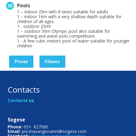
Pools
1 – Indoor 25m with 8 lanes suitable for adults
1 – indoor 16m with a very shallow depth suitable for
children of all ages.
1 - outdoor 25mt
1 – outdoor 50m Olympic pool also suitable for
swimming and water polo competitions
1 - A few cubic meters pool of water suitable for younger
children
Prices
Fitness
Contacts
Contacts us
Sogese
Phone:
051- 827080
Email:
piscinasangiovanni@sogese.com
Facebook:
@piscinasangiovannisogese