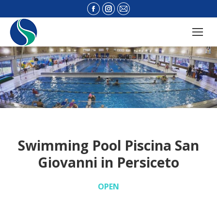
Facebook
Instagram
Mail
page
page
page
opens
opens
opens
in
in
in
new
new
new
window
window
window
Swimming Pool Piscina San
Giovanni in Persiceto
OPEN