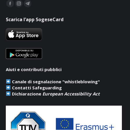
Find us on:
Facebook
Instagram
Telegram
page
page
page
Scarica l’app SogeseCard
opens
opens
opens
in
in
in
new
new
new
window
window
window
Aiuti e contributi pubblici
Canale di segnalazione "whistleblowing"
Contatti Safeguarding
Dichiarazione
European Accessibility Act